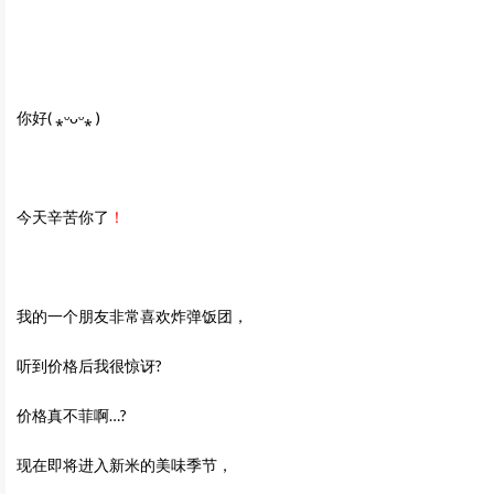
你好
(
⁎ᵕᴗᵕ⁎
)
今天辛苦你了
！
我的一个朋友非常喜欢炸弹饭团，
听到价格后我很惊讶?
价格真不菲啊…?
现在即将进入新米的美味季节，