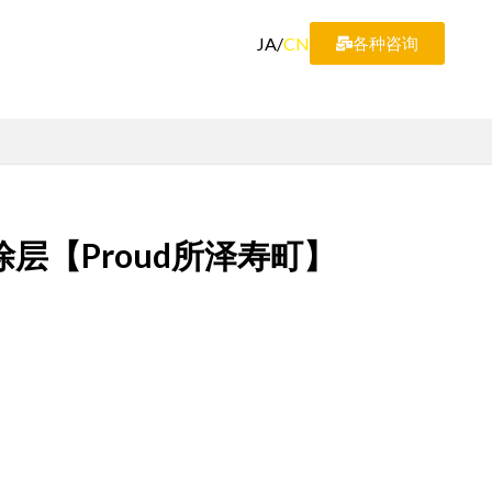
JA
/
CN
各种咨询
层【Proud所泽寿町】