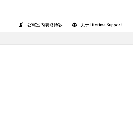
在LINE上轻松咨询
公寓室内装修博客
关于Lifetime Support