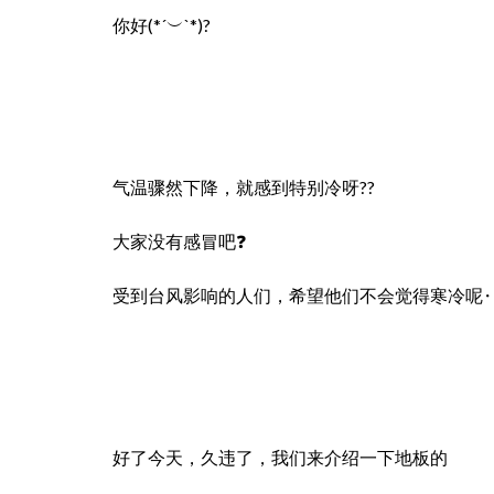
你好(*´︶`*)?
气温骤然下降，就感到特别冷呀??
大家没有感冒吧❓
受到台风影响的人们，希望他们不会觉得寒冷呢
好了今天，久违了，我们来介绍一下地板的