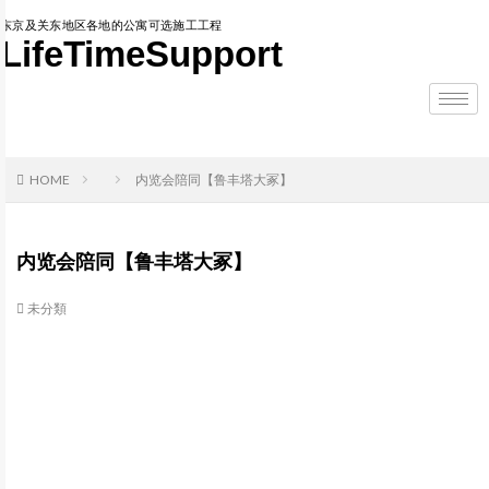
东京及关东地区各地的公寓可选施工工程
LifeTimeSupport
HOME
内览会陪同【鲁丰塔大冢】
内览会陪同【鲁丰塔大冢】
未分類