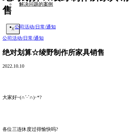
解决问题的案例
售
公司活动/日常/通知
X
公司活动/日常/通知
绝对划算☆绫野制作所家具销售
2022.10.10
大家好~(∩ˊᵕˋ∩)･*?
各位三连休度过得愉快吗?