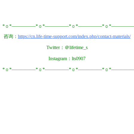
*☼*―――――*☼*―――――*☼*―――――*☼*――――
咨询：
https://cn.life-time-support.com/index.php/contact-materials/
Twitter：＠lifetime_s
Instagram：lts0907
*☼*―――――*☼*―――――*☼*―――――*☼*――――