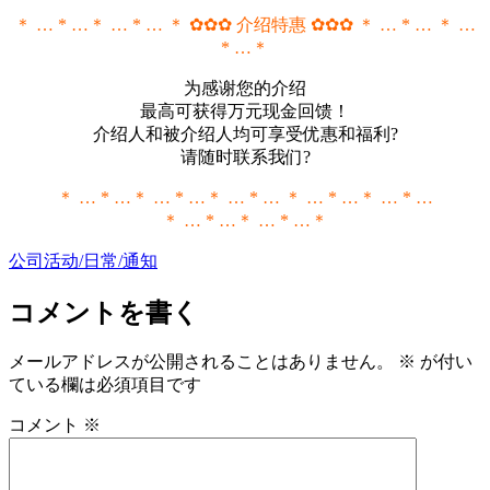
＊ … * …＊ … * … ＊ ✿✿✿ 介绍特惠 ✿✿✿ ＊ … * … ＊ …
* …＊
为感谢您的介绍
最高可获得万元现金回馈！
介绍人和被介绍人均可享受优惠和福利?
请随时联系我们?
＊ … * …＊ … * …＊ … * … ＊ … * …＊ … * …
＊ … * …＊ … * …＊
公司活动/日常/通知
コメントを書く
メールアドレスが公開されることはありません。
※
が付い
ている欄は必須項目です
コメント
※