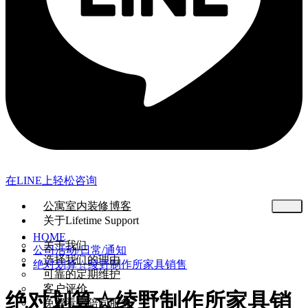
在LINE上轻松咨询
公寓室内装修博客
关于Lifetime Support
HOME
关于我们
公司活动/日常/通知
选择我们的理由
绝对划算☆绫野制作所家具销售
可靠的定期维护
客户评价
绝对划算☆绫野制作所家具销
免费看房陪同服务