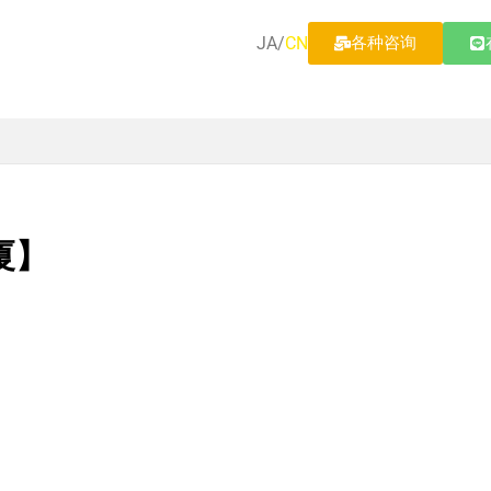
JA
/
CN
各种咨询
厦】