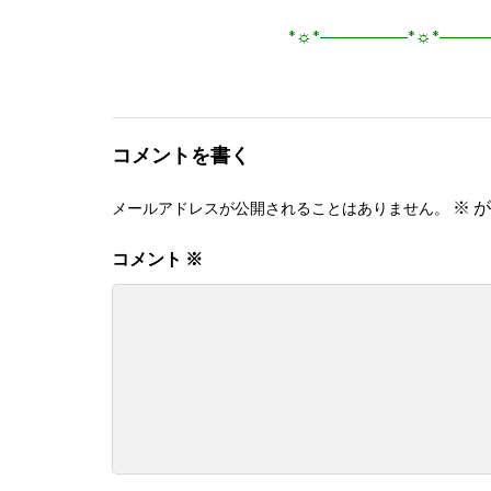
*☼*―――――*☼*――
コメントを書く
※
が
メールアドレスが公開されることはありません。
コメント
※