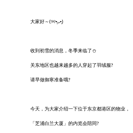
大家好～
(
୨୧
•͈ᴗ•͈
)
收到初雪的消息，冬季来临了⛄️
关东地区也越来越多的人穿起了羽绒服?
请早做御寒准备哦?
今天，为大家介绍一下位于东京都港区的物业，
「芝浦白兰大厦」的内览会陪同?