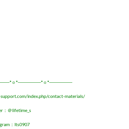
―――*☼*―――――*☼*―――――
me-support.com/index.php/contact-materials/
er：＠lifetime_s
agram：lts0907