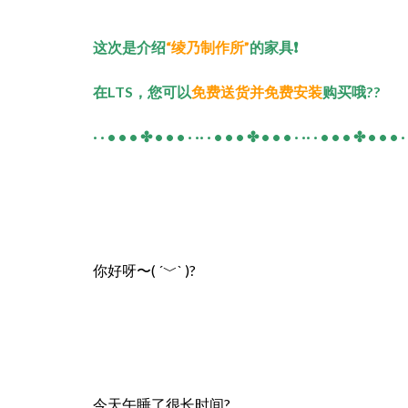
这次是介绍
“绫乃制作所”
的家具❗
在LTS，您可以
免费送货并免费安装
购买哦??
· · • • • ✤ • • • · ·· · • • • ✤ • • • · ·· · • • • ✤ • • • · 
你好呀〜( ´﹀` )?
今天午睡了很长时间?