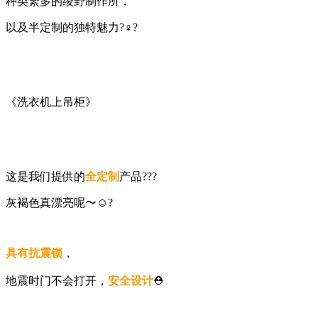
种类繁多的绫野制作所，
以及半定制的独特魅力?‍♀️?
《洗衣机上吊柜》
这是我们提供的
全定制
产品?‍??
灰褐色真漂亮呢〜☺️?
具有抗震锁
，
地震时门不会打开，
安全设计
⛑