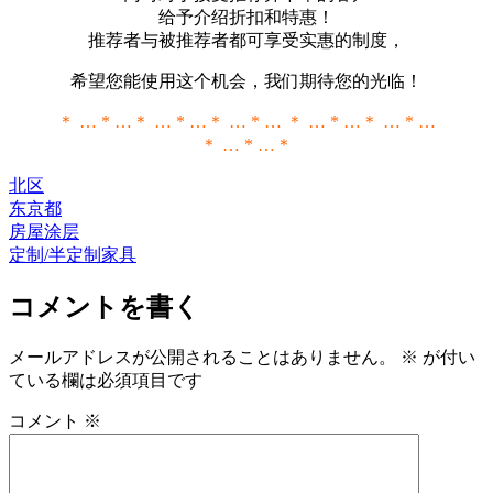
给予介绍折扣和特惠！
推荐者与被推荐者都可享受实惠的制度，
希望您能使用这个机会，我们期待您的光临！
＊ … * …＊ … * …＊ … * … ＊ … * …＊ … * …
＊ … * …＊
北区
东京都
房屋涂层
定制/半定制家具
コメントを書く
メールアドレスが公開されることはありません。
※
が付い
ている欄は必須項目です
コメント
※