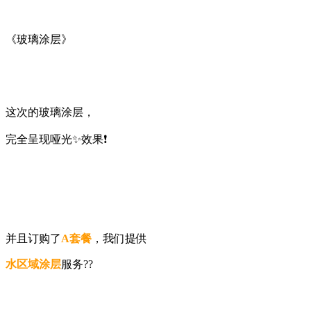
《玻璃涂层》
这次的玻璃涂层，
完全呈现哑光✨效果❗️
并且订购了
A套餐
，我们提供
水区域涂层
服务??