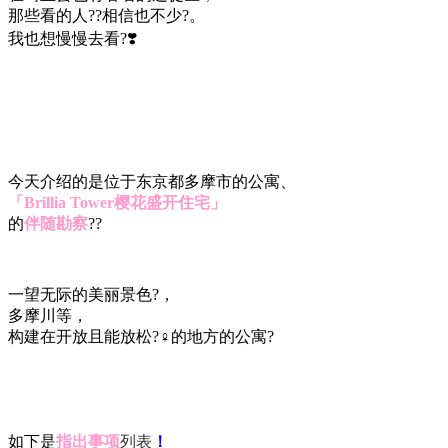
那些看的人??相信也不少?。
我也想慢慢去看?❣️
今天介绍的是位于东京都多摩市的公寓、
「Brillia Tower樱花盛开住宅」
的
伴随勘察
??
一望无际的美丽景色?，
多摩川等，
构建在开放且能放松?‍♀️的地方的公寓?
如下是
指出事项
列表
！