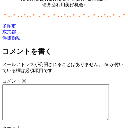
请务必利用美好机会♪
* …＊ … * …＊ … * … ＊ … * …＊ … * … ＊ … * …＊ … *
多摩市
东京都
伴随勘察
コメントを書く
メールアドレスが公開されることはありません。
※
が付い
ている欄は必須項目です
コメント
※