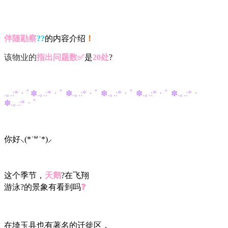
伴随勘察‍
??
的内容介绍
！
该物业的
指出问题数✅
是
20处
?
.｡.:*・ﾟ✽.｡.:*・ﾟ ✽.｡.:*・ﾟ ✽.｡.:*・ﾟ ✽.｡.:*・ﾟ ✽.｡.:*・
✽.｡.:*・ﾟ
你好
⸜
(*˙
꒳
˙*)
⸝
这个季节，
天鹅
?在飞翔
游泳?的景象有看到吗
❓
在埼玉县也有著名的迁徙区，