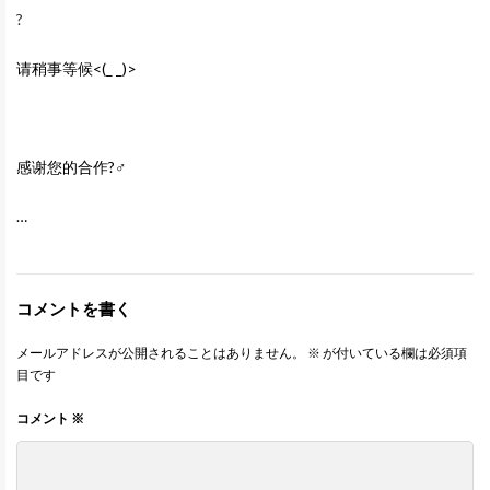
?
请稍事等候<(_ _)>
感谢您的合作?‍♂️
…
コメントを書く
メールアドレスが公開されることはありません。
※
が付いている欄は必須項
目です
コメント
※