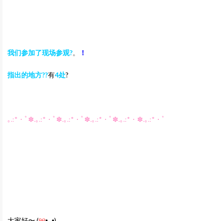
我们参加了现场参观?
。
！
指出的地方??
有
4
处
?
｡.:*・ﾟ✽.｡.:*・ﾟ✽.｡.:*・ﾟ✽.｡.:*・ﾟ✽.｡.:*・✽.｡.:*・ﾟ
大家好〜
(
୨୧
•͈ᴗ•͈
)