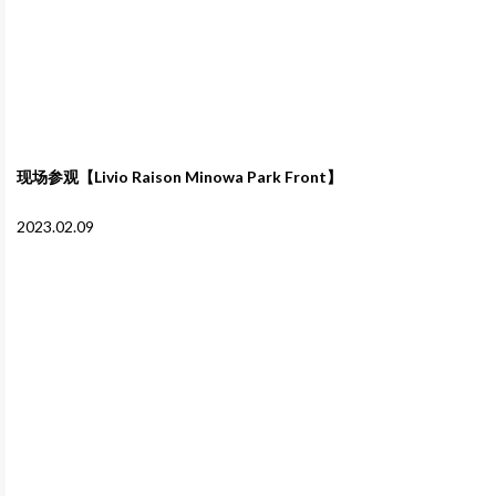
现场参观【Livio Raison Minowa Park Front】
2023.02.09