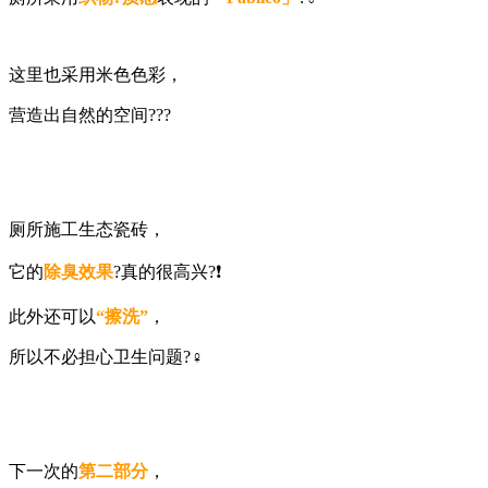
这里也采用米色色彩，
营造出自然的空间???
厕所施工生态瓷砖，
它的
除臭效果
?真的很高兴?❗️
此外还可以
“擦洗”
，
所以不必担心卫生问题?‍♀️
下一次的
第二部分
，