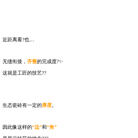
近距离看?也…
无缝衔接，
齐整
的完成度?✨
这就是工匠的技艺??
生态瓷砖有一定的
厚度
。
因此像这样的
“边”
和
“角”