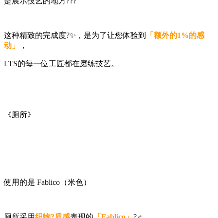
是展示技艺的地方?‍??
这种精致的完成度?✨，是为了让您体验到
「额外的1%的感
动」
，
LTS的每一位工匠都在磨练技艺。
《厕所》
使用的是 Fablico（米色）
厕所采用
织物?
质感
表现的
「Fablico」
?‍♂️