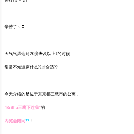
辛苦了～❣
天气气温达到20度☀及以上⤴的时候
常常不知道穿什么??才合适??
今天介绍的是位于东京都三鹰市的公寓，
“Brillia三鹰下连雀”
的
内览会陪同
??
！