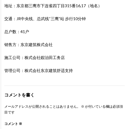
地址：东京都三鹰市下连雀四丁目315番16,17（地名）
交通：JR中央线、总武线“三鹰”站 步行10分钟
总户数：41户
销售方：东京建筑株式会社
施工公司：株式会社鍜治田工务店
管理公司：株式会社东京建筑舒适支持
コメントを書く
メールアドレスが公開されることはありません。
※
が付いている欄は必須項
目です
コメント
※