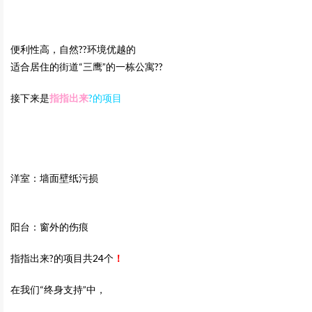
便利性高，自然??环境优越的
适合居住的街道“三鹰”的一栋公寓??
接下来是
指指出来
?的项目
洋室：墙面壁纸污损
阳台：窗外的伤痕
指指出来?的项目共24个
！
在我们“终身支持”中，