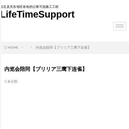
东京及关东地区各地的公寓可选施工工程
LifeTimeSupport
HOME
内览会陪同【ブリリア三鹰下连雀】
内览会陪同【ブリリア三鹰下连雀】
未分類