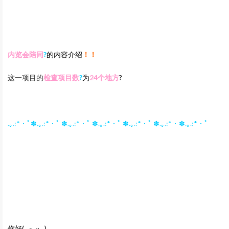
内览会陪同‍
?
的内容介绍
！！
这一项目的
检查项目数
?
为
24
个地方
?
.｡.:*・ﾟ✽.｡.:*・ﾟ ✽.｡.:*・ﾟ ✽.｡.:*・ﾟ ✽.｡.:*・ﾟ ✽.｡.:*・✽.｡.:*・ﾟ
你好
(
⁎ᵕᴗᵕ⁎
)