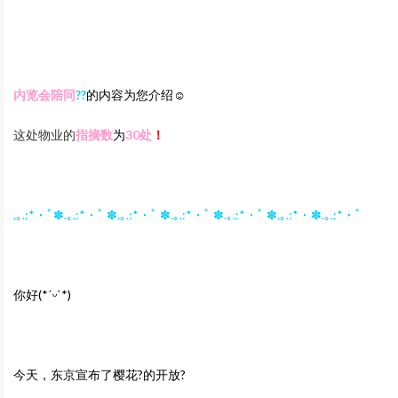
内览会陪同‍
??
的内容为您介绍☺
这处物业的
指摘数
为
30
处
！
.｡.:*・ﾟ✽.｡.:*・ﾟ ✽.｡.:*・ﾟ ✽.｡.:*・ﾟ ✽.｡.:*・ﾟ ✽.｡.:*・✽.｡.:*・ﾟ
你好
(*
ˊᵕˋ
*)
今天，东京宣布了樱花?的开放?