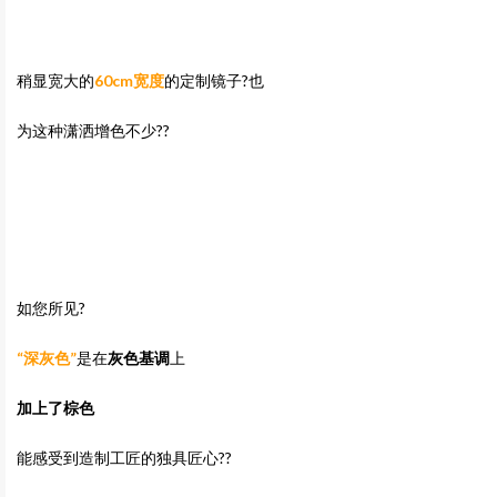
稍显宽大的
60cm宽度
的定制镜子?也
为这种潇洒增色不少??
如您所见?
“深灰色”
是在
灰色基调
上
加上了棕色
能感受到造制工匠的独具匠心??