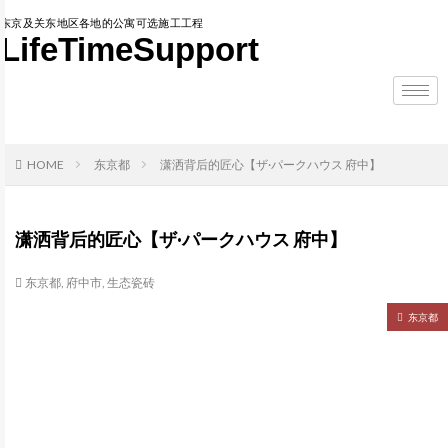
东京及关东地区各地的公寓可选施工工程
LifeTimeSupport
HOME
东京都
潇洒背后的匠心【ザ·パークハウス 府中】
潇洒背后的匠心【ザ·パークハウス 府中】
东京都
,
府中市
,
生态瓷砖
东京都