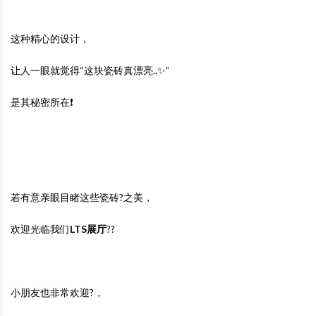
这种精心的设计，
让人一眼就觉得“这块瓷砖真漂亮..✨”
是其秘密所在❗️
若有意亲眼目睹这些瓷砖?之美，
欢迎光临我们
LTS展厅
??
小朋友也非常欢迎?，