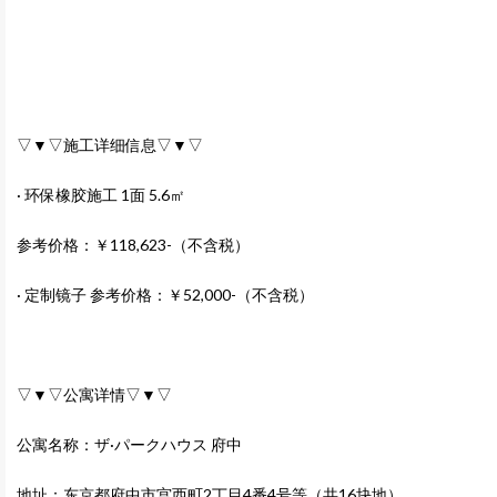
▽▼▽施工详细信息▽▼▽
· 环保橡胶施工 1面 5.6㎡
参考价格：￥118,623-（不含税）
· 定制镜子 参考价格：￥52,000-（不含税）
▽▼▽公寓详情▽▼▽
公寓名称：ザ·パークハウス 府中
地址：东京都府中市宫西町2丁目4番4号等（共16块地）