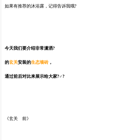
如果有推荐的沐浴露，记得告诉我哦?
今天我们要介绍非常潇洒?
的
玄关
安装的
生态墙砖
，
通过前后对比来展示给大家?‍♂️?
《玄关 前》