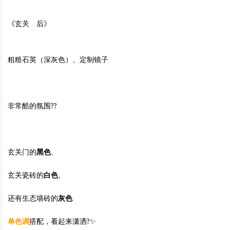
《玄关 后》
粗糙石英（深灰色）、定制镜子
非常酷的氛围??
玄关门的
黑色
、
玄关瓷砖的
白色
、
还有生态墙砖的
灰色
单色调
搭配，看起来潇洒?✨