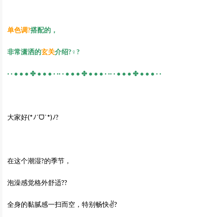
单色调?
搭配的，
非常潇洒的
玄关
介绍?‍♀️?
· · • • • ✤ • • • · ·· · • • • ✤ • • • · ·· · • • • ✤ • • • · ·
大家好
(*
ﾉ
ˊ
ᗜ
ˋ
*)
ﾉ?
在这个潮湿?的季节，
泡澡感觉格外舒适??
全身的黏腻感一扫而空，特别畅快✌️?