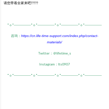
请您带着全家来吧?‍?‍?‍??
*☼*―――――*☼*―――――*☼*―――――*☼*―――――
咨询：
https://cn.life-time-support.com/index.php/contact-
materials/
Twitter：＠lifetime_s
Instagram：lts0907
*☼*―――――*☼*―――――*☼*―――――*☼*―――――