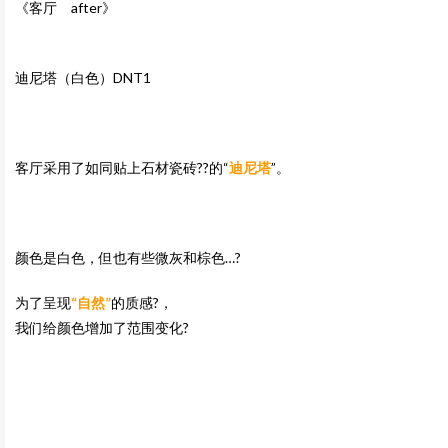
《客厅 after》
迪尼塔（白色）DNT1
客厅采用了如同贴上石材瓷砖??的“
迪尼塔
”。
颜色是白色，但也有些微灰和棕色…?
为了呈现
“自然”
的质感?，
我们给颜色增加了范围变化?