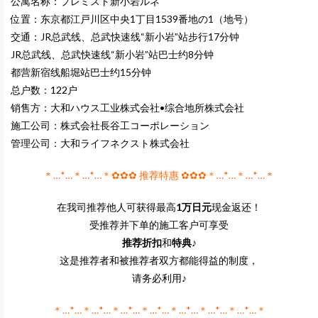
公寓名称：プレミスト新小岩ルネ
位置：东京都江戸川区中央1丁目1539番地の1（地号）
交通：JR总武线、总武快速线“新小岩”站步行17分钟
JR总武线、总武快速线“新小岩”站巴士约8分钟
都营新宿线船堀站巴士约15分钟
总户数：122户
销售方：大和ハウス工业株式会社•综合地所株式会社
施工公司：株式会社長谷工コーポレーション
管理公司：大和ライフネクスト株式会社
＊…*…＊…*…＊✿✿✿ 推荐特惠 ✿✿✿＊…*…＊…*…＊
在我司推荐他人可获得最高
1万日元
现金返还！
受推荐并下单的施工客户可享受
推荐折扣
和
特典
♪
这是推荐者和被推荐者双方都能得益的制度，
请务必利用♪
＊…*…＊…*…＊…*…＊…*…＊…*…＊…*…＊…*…＊