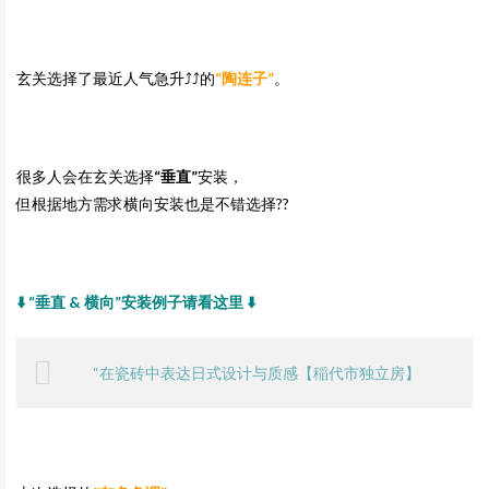
玄关选择了最近人气急升⤴️⤴️的
“陶连子”
。
很多人会在玄关选择
“垂直”
安装，
但根据地方需求横向安装也是不错选择??
⬇️ “垂直 & 横向”安装例子请看这里 ⬇️
“在瓷砖中表达日式设计与质感【稲代市独立房】