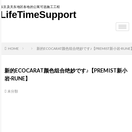
东京及关东地区各地的公寓可选施工工程
LifeTimeSupport
HOME
新的ECOCARAT颜色组合绝妙です♪【PREMIST新小岩·RUNE
新的ECOCARAT颜色组合绝妙です♪【PREMIST新小
岩·RUNE】
未分類