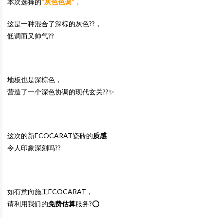
本次选择的
“灰色色调”
，
这是一种混合了深棕的灰色??，
低调而又帅气??
地板也是深棕色，
营造了一个深色协调的现代玄关??✨
这次的新ECOCARAT瓷砖的
质感
令人印象深刻吗??
如有意向施工ECOCARAT，
请利用我们的
免费估算
服务?⭕️