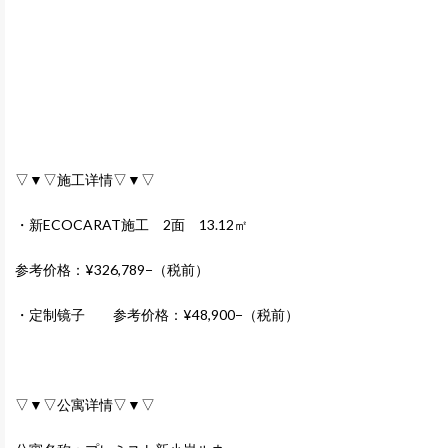
▽▼▽施工详情▽▼▽
・新ECOCARAT施工 2面 13.12㎡
参考价格：¥326,789−（税前）
・定制镜子 参考价格：¥48,900−（税前）
▽▼▽公寓详情▽▼▽