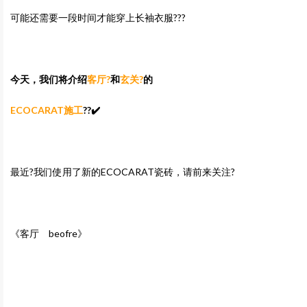
可能还需要一段时间才能穿上长袖衣服???
今天，我们将介绍
客厅?
和
玄关?
的
ECOCARAT施工
?‍?✔️
最近?我们使用了新的ECOCARAT瓷砖，请前来关注?
《客厅 beofre》