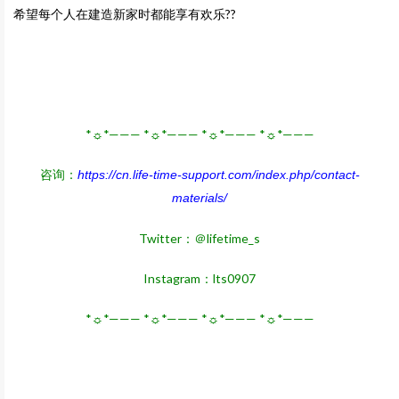
希望每个人在建造新家时都能享有欢乐??
*☼*——— *☼*——— *☼*——— *☼*———
咨询：
https://cn.life-time-support.com/index.php/contact-
materials/
Twitter：＠lifetime_s
Instagram：lts0907
*☼*——— *☼*——— *☼*——— *☼*———