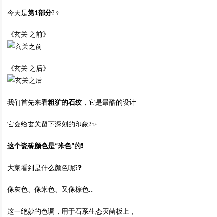
今天是
第1部分
?‍♀️
《玄关 之前》
《玄关 之后》
我们首先来看
粗犷的石纹
，它是最酷的设计
它会给玄关留下深刻的印象?✨
这个瓷砖颜色是
“米色”
的❗️
大家看到是什么颜色呢?❓
像灰色、像米色、又像棕色…
这一绝妙的色调，用于石系生态灭菌板上，