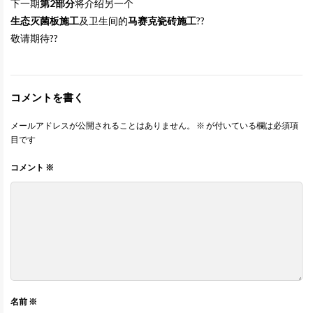
下一期
第2部分
将介绍另一个
生态灭菌板施工
及卫生间的
马赛克瓷砖施工
??
敬请期待??
コメントを書く
メールアドレスが公開されることはありません。
※
が付いている欄は必須項
目です
コメント
※
名前
※