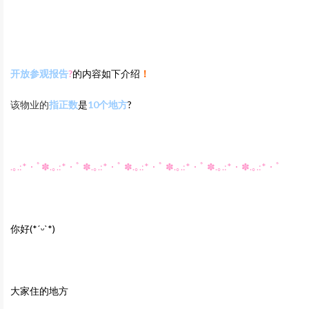
开放参观报告‍
?
的内容如下介绍
！
该物业的
指正数
是
10个地方
?
.｡.:*・ﾟ✽.｡.:*・ﾟ ✽.｡.:*・ﾟ ✽.｡.:*・ﾟ ✽.｡.:*・ﾟ ✽.｡.:*・✽.｡.:*・ﾟ
你好
(*
ˊᵕˋ
*)
大家住的地方