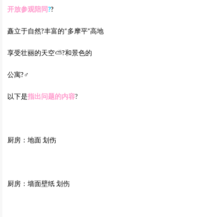
开放参观陪同
?
?
矗立于自然?丰富的“多摩平”高地
享受壮丽的天空⛅?和景色的
公寓?‍♂️
以下是
指出问题的内容
?
厨房：地面 划伤
厨房：墙面壁纸 划伤