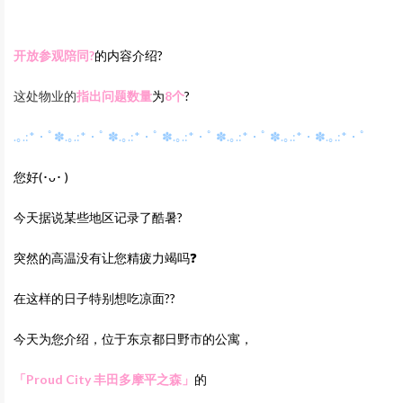
开放参观陪同‍?
的内容介绍?
这处物业的
指出问题数量
为
8
个
?
.｡.:*・ﾟ✽.｡.:*・ﾟ ✽.｡.:*・ﾟ ✽.｡.:*・ﾟ ✽.｡.:*・ﾟ ✽.｡.:*・✽.｡.:*・ﾟ
您好
(･ᴗ･ )
今天据说某些地区记录了酷暑?
突然的高温没有让您精疲力竭吗❓
在这样的日子特别想吃凉面??
今天为您介绍，位于东京都日野市的公寓，
「Proud City 丰田多摩平之森
」
的