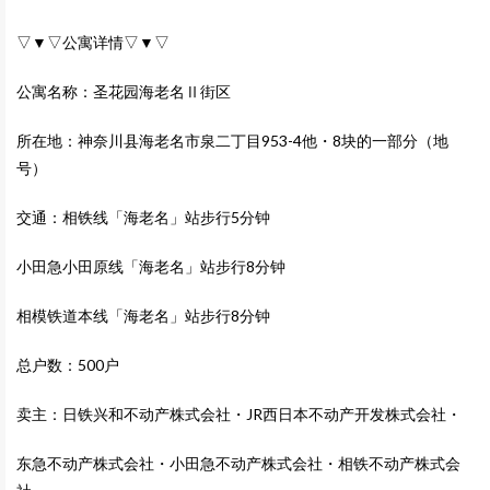
▽▼▽公寓详情▽▼▽
公寓名称：圣花园海老名Ⅱ街区
所在地：神奈川县海老名市泉二丁目953-4他・8块的一部分（地
号）
交通：相铁线「海老名」站步行5分钟
小田急小田原线「海老名」站步行8分钟
相模铁道本线「海老名」站步行8分钟
总户数：500户
卖主：日铁兴和不动产株式会社・JR西日本不动产开发株式会社・
东急不动产株式会社・小田急不动产株式会社・相铁不动产株式会