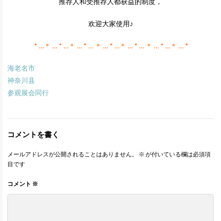
推荐人和受推荐人都获益的制度，
欢迎大家使用♪
* …＊ … * …＊ … * … ＊ … * …＊ … * … ＊ … * …＊ … *
海老名市
神奈川县
参观展会同行
コメントを書く
メールアドレスが公開されることはありません。
※
が付いている欄は必須項
目です
コメント
※