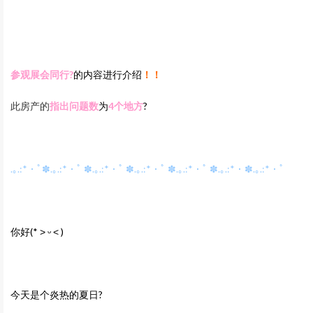
参观展会同行‍?
的内容进行介绍
！！
此房产的
指出问题数
为
4
个地方
?
.｡.:*・ﾟ✽.｡.:*・ﾟ ✽.｡.:*・ﾟ ✽.｡.:*・ﾟ ✽.｡.:*・ﾟ ✽.｡.:*・✽.｡.:*・ﾟ
你好
(* ˃ ᵕ ˂ )
今天是个炎热的夏日?