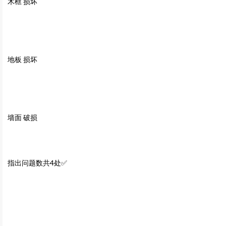
木框 损坏
地板 损坏
墙面 破损
指出问题数共4处✅