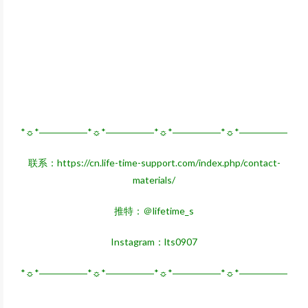
*☼*―――――*☼*―――――*☼*―――――*☼*―――――
联系：
https://cn.life-time-support.com/index.php/contact-
materials/
推特：＠lifetime_s
Instagram：lts0907
*☼*―――――*☼*―――――*☼*―――――*☼*―――――