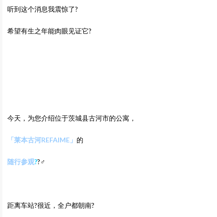
听到这个消息我震惊了?
希望有生之年能肉眼见证它?
今天，为您介绍位于茨城县古河市的公寓，
「莱本古河REFAIME
」
的
随行参观
?
?‍♂️
距离车站?很近，全户都朝南?