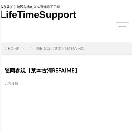
东京及关东地区各地的公寓可选施工工程
LifeTimeSupport
HOME
随同参观【莱本古河REFAIME】
随同参观【莱本古河REFAIME】
未分類