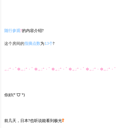
随行参观‍
?
的内容介绍?
这个房间的
指摘点数
为
13
个
?
.｡.:*・ﾟ✽.｡.:*・ﾟ ✽.｡.:*・ﾟ ✽.｡.:*・ﾟ ✽.｡.:*・ﾟ ✽.｡.:*・✽.｡.:*・ﾟ
你好
(*ˊᗜˋ*)
前几天，日本?也听说能看到极光
⁉