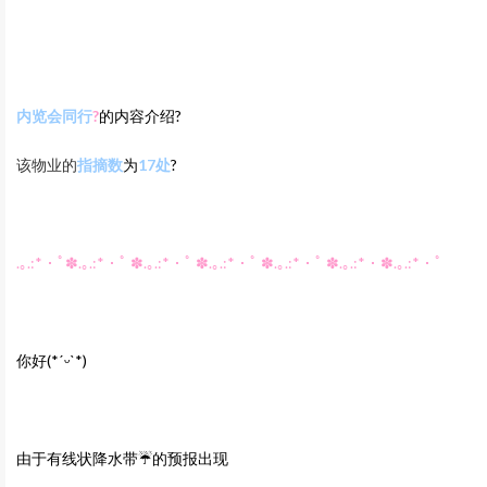
内览会同行
?
的内容介绍?
该物业的
指摘数
为
17
处
?
.｡.:*・ﾟ✽.｡.:*・ﾟ ✽.｡.:*・ﾟ ✽.｡.:*・ﾟ ✽.｡.:*・ﾟ ✽.｡.:*・✽.｡.:*・ﾟ
你好
(*ˊᵕˋ*)
由于有线状降水带☔的预报出现