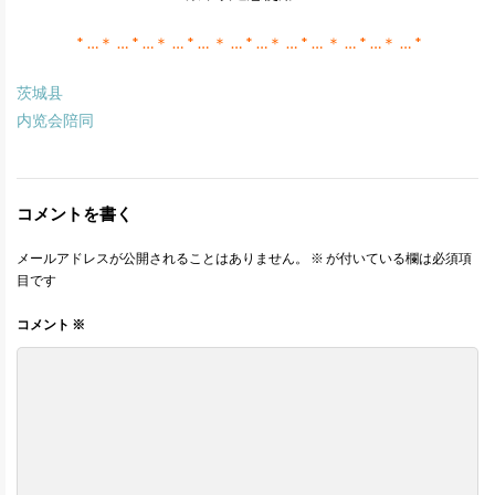
* …＊ … * …＊ … * … ＊ … * …＊ … * … ＊ … * …＊ … *
茨城县
内览会陪同
コメントを書く
メールアドレスが公開されることはありません。
※
が付いている欄は必須項
目です
コメント
※