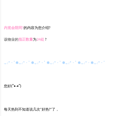
内览会陪同?
的内容为您介绍?
该物业的
指正数量
为
24
处
?
.｡.:*・ﾟ✽.｡.:*・ﾟ ✽.｡.:*・ﾟ ✽.｡.:*・ﾟ ✽.｡.:*・ﾟ ✽.｡.:*・✽.｡.:*・ﾟ
您好
(՞•֊•՞)
每天热到不知道说几次“好热?”了，