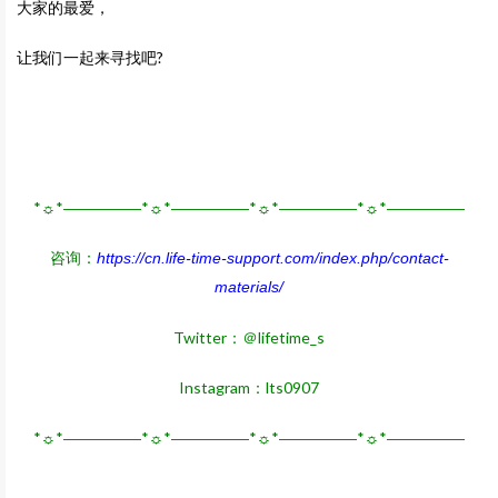
大家的最爱，
让我们一起来寻找吧?
*☼*―――――*☼*―――――*☼*―――――*☼*―――――
咨询：
https://cn.life-time-support.com/index.php/contact-
materials/
Twitter：＠lifetime_s
Instagram：lts0907
*☼*―――――*☼*―――――*☼*―――――*☼*―――――