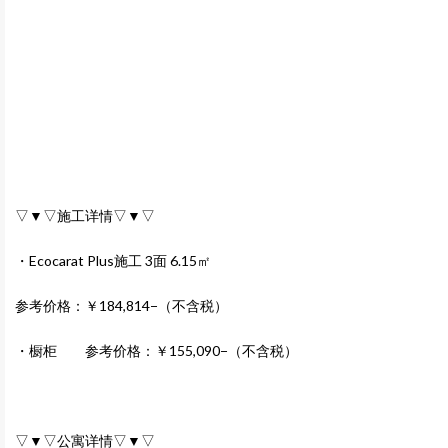
▽▼▽施工详情▽▼▽
・Ecocarat Plus施工 3面 6.15㎡
参考价格：￥184,814−（不含税）
・橱柜 参考价格：￥155,090−（不含税）
▽▼▽公寓详情▽▼▽