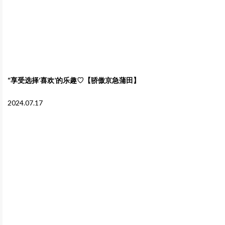
“享受选择’喜欢’的乐趣♡【骄傲京急蒲田】
2024.07.17