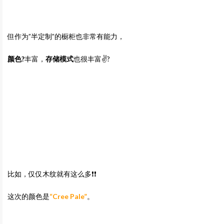
但作为”半定制”的橱柜也非常有能力，
颜色?
丰富，
存储模式
也很丰富✌️?
比如，仅仅木纹就有这么多❗️❗️
这次的颜色是
“Cree Pale”
。