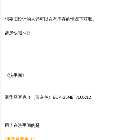
想要旧设计的人还可以在有库存的情况下获取。
请尽快哦〜??
《洗手间》
豪华马赛克Ⅱ（蓝灰色）ECP-25NET/LUX12
用了在洗手间的是
“豪华马赛克Ⅱ”
。