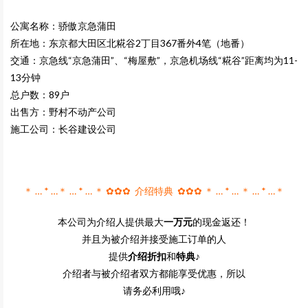
公寓名称：骄傲京急蒲田
所在地：东京都大田区北糀谷2丁目367番外4笔（地番）
交通：京急线“京急蒲田”、“梅屋敷”，京急机场线“糀谷”距离均为11-
13分钟
总户数：89户
出售方：野村不动产公司
施工公司：长谷建设公司
＊ … * …＊ … * … ＊ ✿✿✿ 介绍特典 ✿✿✿ ＊ … * … ＊ … * …＊
本公司为介绍人提供最大
一万元
的现金返还！
并且为被介绍并接受施工订单的人
提供
介绍折扣
和
特典
♪
介绍者与被介绍者双方都能享受优惠，所以
请务必利用哦♪