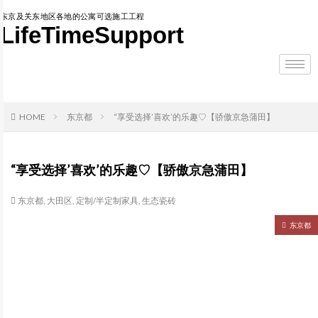
东京及关东地区各地的公寓可选施工工程
LifeTimeSupport
HOME
东京都
“享受选择’喜欢’的乐趣♡【骄傲京急蒲田】
“享受选择’喜欢’的乐趣♡【骄傲京急蒲田】
东京都
,
大田区
,
定制/半定制家具
,
生态瓷砖
东京都