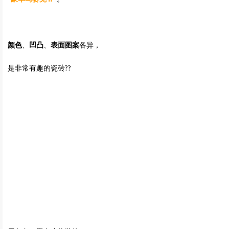
颜色
、
凹凸
、
表面图案
各异，
是非常有趣的瓷砖??