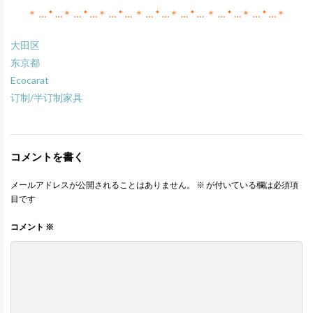
＊ … * …＊ … * …＊ … * … ＊ … * …＊ … * … ＊ … * …＊ … * …＊
大田区
东京都
Ecocarat
订制/半订制家具
コメントを書く
メールアドレスが公開されることはありません。
※
が付いている欄は必須項
目です
コメント
※