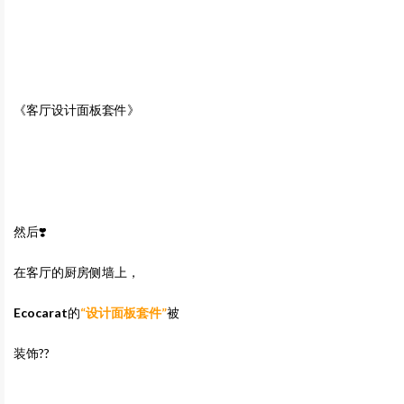
《客厅设计面板套件》
然后❣️
在客厅的厨房侧墙上，
Ecocarat
的
“设计面板套件”
被
装饰??