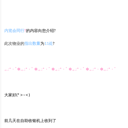
内览会同行‍
?
的内容向您介绍?
此次物业的
指出数量
为
11
处
?
.｡.:*・ﾟ✽.｡.:*・ﾟ ✽.｡.:*・ﾟ ✽.｡.:*・ﾟ ✽.｡.:*・ﾟ ✽.｡.:*・✽.｡.:*・ﾟ
大家好
(* ˃ ᵕ ˂ )
前几天在自助收银机上收到了