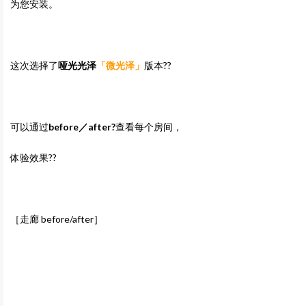
为您安装。
这次选择了
哑光光泽
「微光泽」
版本??
可以通过
before／after?
查看每个房间，
体验效果??
［走廊 before/after］