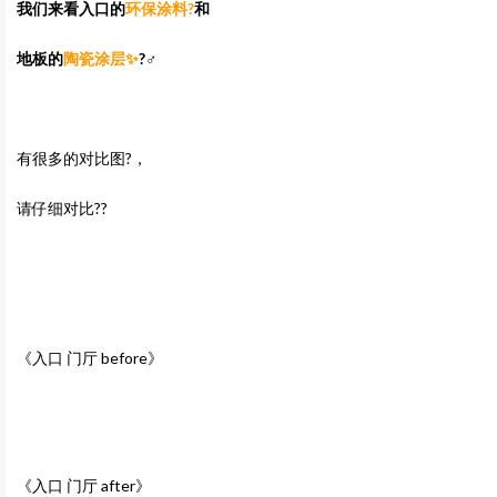
我们来看入口的
环保涂料?
和
地板的
陶瓷涂层✨
?‍♂️
有很多的对比图?，
请仔细对比??
《入口 门厅 before》
《入口 门厅 after》