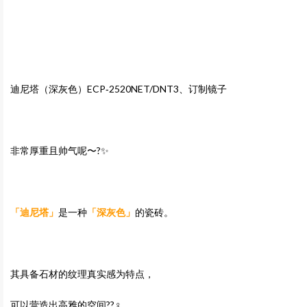
迪尼塔（深灰色）ECP‐2520NET/DNT3、订制镜子
非常厚重且帅气呢〜?✨
「迪尼塔」
是一种
「深灰色」
的瓷砖。
其具备石材的纹理真实感为特点，
可以营造出高雅的空间??‍♀️