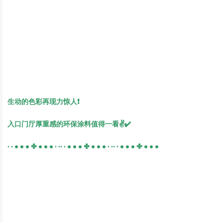
生动的色彩再现力惊人❗️
入口门厅厚重感的环保涂料值得一看✌️✔️
· · • • • ✤ • • • · ·· · • • • ✤ • • • · ·· · • • • ✤ • • •