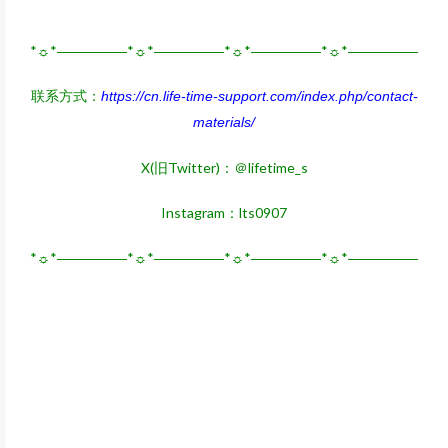
*☼*―――――*☼*―――――*☼*―――――*☼*―――――
联系方式：
https://cn.life-time-support.com/index.php/contact-
materials/
X(旧Twitter)：＠lifetime_s
Instagram：lts0907
*☼*―――――*☼*―――――*☼*―――――*☼*―――――