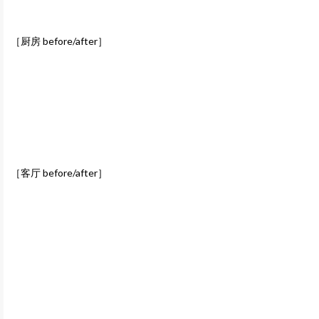
［厨房 before/after］
［客厅 before/after］