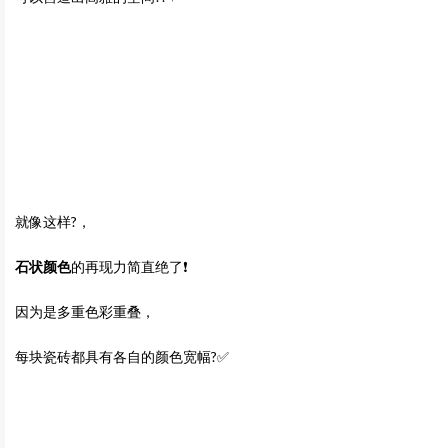
就像这样?，
石状颜色
的再现力简直绝了❗️
因为是多重色彩重叠，
每块瓷砖都具有各自的颜色宽幅?✅