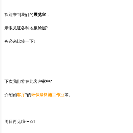
欢迎来到我们的
展览室
，
亲眼见证各种地板涂层?
务必来比较一下?
下次我们将在此客户家中?，
介绍如
客厅
?的
环保涂料施工作业
等。
周日再见哦〜☺️?