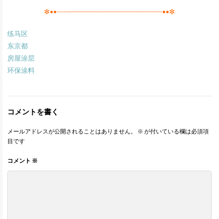
✼••┈┈┈┈┈┈┈┈┈┈┈┈┈┈┈┈┈┈┈┈┈┈┈┈┈┈┈••✼
练马区
东京都
房屋涂层
环保涂料
コメントを書く
メールアドレスが公開されることはありません。
※
が付いている欄は必須項
目です
コメント
※