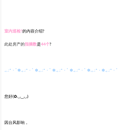
室内巡检‍?
的内容介绍?
此处房产的
指摘数
是
44
个
?
.｡.:*・ﾟ✽.｡.:*・ﾟ ✽.｡.:*・ﾟ ✽.｡.:*・ﾟ ✽.｡.:*・ﾟ ✽.｡.:*・✽.｡.:*・ﾟ
您好(✿◡‿◡)
因台风影响，