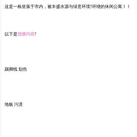
这是一栋坐落于市内，被丰盛水源与绿意环境?环绕的休闲公寓
！！
以下是
指摘内容
?
踢脚线 划伤
地板 污渍