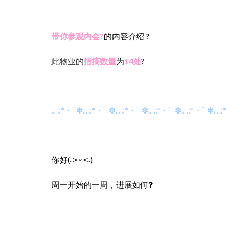
带你参观内会‍?
的内容介绍 ?
此物业的
指摘数量
为
14处
?
.｡.:*・ﾟ✽.｡.:*・ﾟ ✽.｡.:*・ﾟ ✽.｡.:*・ﾟ ✽.｡.:*・ﾟ ✽.｡.
你好
(˶˃ ᵕ ˂˶)
周一开始的一周，进展如何❓