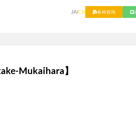
JA
/
CN
各种咨询
ake-Mukaihara】