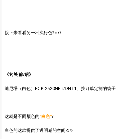
接下来看看另一种流行色?‍♀️??
《玄关 前/后》
迪尼塔（白色）ECP‐2520NET/DNT1、按订单定制的镜子
这就是不同颜色的
“白色”
?
白色的这款提供了透明感的空间☺️✨