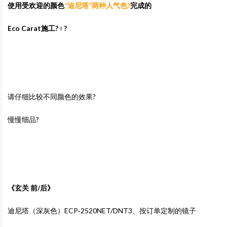
使用受欢迎的颜色
“迪尼塔”
两种人气色?
完成的
Eco Carat施工?‍♀️?
请仔细比较不同颜色的效果?
慢慢细品?
《玄关 前/后》
迪尼塔（深灰色）ECP‐2520NET/DNT3、按订单定制的镜子