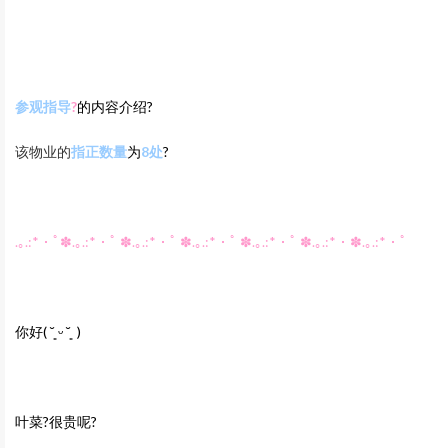
参观指导‍
?
的内容介绍?
该物业的
指正数量
为
8
处
?
.｡.:*・ﾟ✽.｡.:*・ﾟ ✽.｡.:*・ﾟ ✽.｡.:*・ﾟ ✽.｡.:*・ﾟ ✽.｡.:*・✽.｡.:*・ﾟ
你好
( ˘͈ ᵕ ˘͈
)
叶菜?很贵呢?