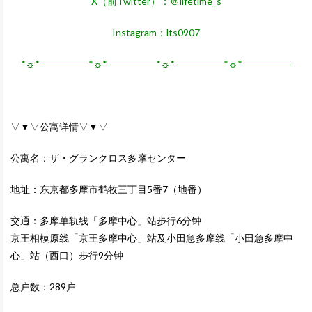
X（前Twitter）：＠lifetime_s
Instagram：lts0907
*☼*―――――*☼*―――――*☼*―――――*☼*―――――
▽▼▽公寓详情▽▼▽
公寓名：ザ・グランクロス多摩センター
地址：东京都多摩市鹤牧三丁目5番7（地番）
交通：多摩单轨线「多摩中心」站步行6分钟
京王相模原线「京王多摩中心」站及小田急多摩线「小田急多摩中
心」站（西口）步行9分钟
总户数：289户