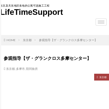
东京及关东地区各地的公寓可选施工工程
LifeTimeSupport
HOME
东京都
参观指导【ザ・グランクロス多摩センター】
参观指导【ザ・グランクロス多摩センター】
东京都
,
多摩市
,
陪同验房
东京都