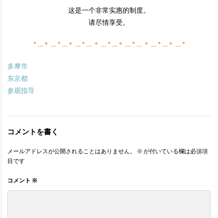
这是一个非常实惠的制度。
请尽情享受。
* …＊ … * …＊ … * … ＊ … * …＊ … * … ＊ … * …＊ … *
多摩市
东京都
参观指导
コメントを書く
メールアドレスが公開されることはありません。
※
が付いている欄は必須項
目です
コメント
※