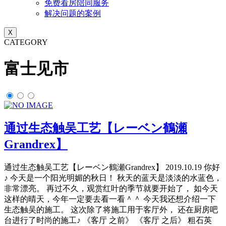
免费看房陪同服务
解决问题的案例
X
CATEGORY
富士见市
通过生态触吴工艺【レーベン鶴瀬
Grandrex】
通过生态触吴工艺【レーベン鶴瀬Grandrex】 2019.10.19 你好
♪ 今天是一个阳光明媚的秋日！ 秋天的蓝天是淡淡的水蓝色，
非常漂亮。 再过不久，观赏红叶的季节就要开始了， 如今天
这样的晴天，今年一定要去看一看＾＾ 今天我还想介绍一下
生态触吴的施工。 这次除了将施工用于客厅外， 还在厨房吧
台进行了时尚的施工♪ 《客厅 之前》 《客厅 之后》 粗石英