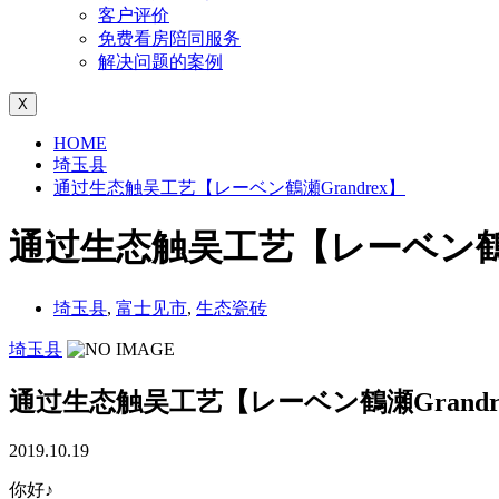
客户评价
免费看房陪同服务
解决问题的案例
X
HOME
埼玉县
通过生态触吴工艺【レーベン鶴瀬Grandrex】
通过生态触吴工艺【レーベン鶴瀬G
埼玉县
,
富士见市
,
生态瓷砖
埼玉县
通过生态触吴工艺【レーベン鶴瀬Grandr
2019.10.19
你好♪