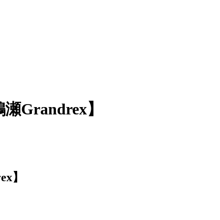
randrex】
ex】