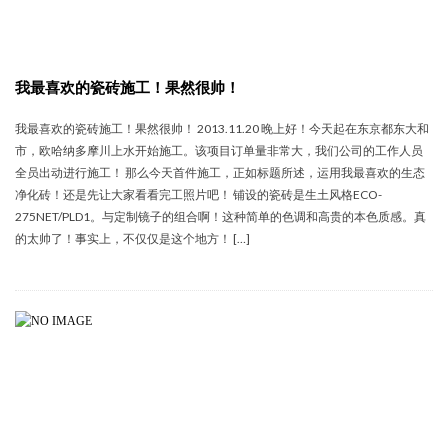
我最喜欢的瓷砖施工！果然很帅！
我最喜欢的瓷砖施工！果然很帅！ 2013.11.20 晚上好！今天起在东京都东大和
市，欧哈纳多摩川上水开始施工。该项目订单量非常大，我们公司的工作人员
全员出动进行施工！ 那么今天首件施工，正如标题所述，运用我最喜欢的生态
净化砖！还是先让大家看看完工照片吧！ 铺设的瓷砖是生土风格ECO-
275NET/PLD1。与定制镜子的组合啊！这种简单的色调和高贵的本色质感。真
的太帅了！事实上，不仅仅是这个地方！ […]