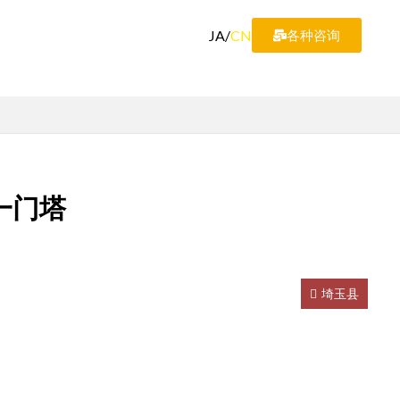
JA
/
CN
各种咨询
一门塔
埼玉县