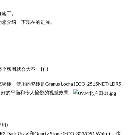
分施工。
为您介绍一下现在的进展。
。
整个氛围就会大不一样！
瓷砖是Granus Lodra (ECO-2515NET/LDR5
常好的平衡和令人愉悦的视觉效果。
使用)
Dark Gray)和Quartz Stone (ECO-303/QS1 White) ，这