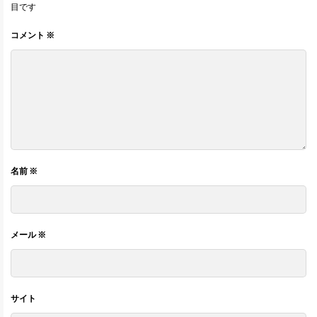
目です
コメント
※
名前
※
メール
※
サイト