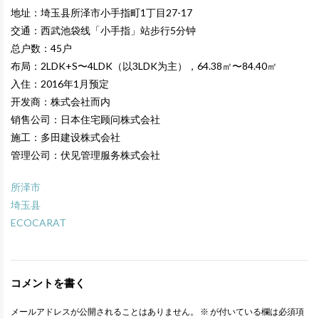
地址：埼玉县所泽市小手指町1丁目27-17
交通：西武池袋线「小手指」站步行5分钟
总户数：45户
布局：2LDK+S〜4LDK（以3LDK为主），64.38㎡〜84.40㎡
入住：2016年1月预定
开发商：株式会社而内
销售公司：日本住宅顾问株式会社
施工：多田建设株式会社
管理公司：伏见管理服务株式会社
所泽市
埼玉县
ECOCARAT
コメントを書く
メールアドレスが公開されることはありません。
※
が付いている欄は必須項