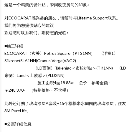
这是一个精美的设计贴，瞬间改变房间的印象♪
对ECOCARAT感兴趣的朋友，请随时与Lifetime Support联系。
我们将为您提供贴心的建议！
欢迎随时联系我们。期待您的光临♪
■施工详细
ECOCARAT〈玄关〉Petrus Square（PTS1NN） 〈洋室1〉
Silkrene(SLA1NN)Granus Verga(VAG2)
〈LD西侧〉Takehigo＜市松拼贴＞(TK1NN) 〈LD
东侧〉Land＜土质感＞(PLD2NN)
施工面积4面18.83㎡
总价
参考金额：
￥248,370- （特别价格・不含税）
此外还订购了玻璃涂层A套装+15个榻榻米水周围的玻璃涂层，住友
3M PureLife
。
■公寓详细信息