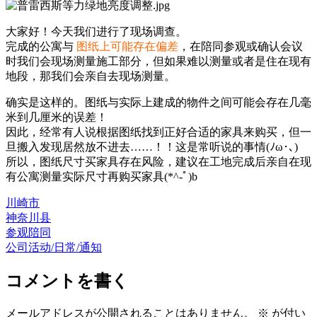
大家好！今天我们进行了现场调查。
完成的公寓与
图纸上可能存在偏差
，在陪同参观或确认会议
时我们会现场测量施工部分，但如果难以测量或者是住在现有
地段，那我们会亲自去现场测量。
确实是这样的。图纸与实际上建成的物件之间可能会存在几毫
米到几厘米的误差！
因此，经常有人说根据图纸找到正好合适的家具来购买，但一
旦搬入发现居然放不进去……！！这是常听说的事情(ﾉω･､)
所以，图纸尺寸买家具存在风险，建议在工地完成后亲自在现
有公寓测量实际尺寸再购买家具(*^-ﾟ)b
川崎市
神奈川县
参观陪同
公司活动/日常/通知
コメントを書く
メールアドレスが公開されることはありません。
※
が付い