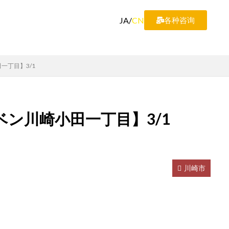
JA
/
CN
各种咨询
一丁目】3/1
ン川崎小田一丁目】3/1
川崎市