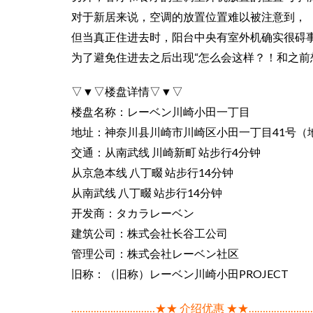
对于新居来说，空调的放置位置难以被注意到，
但当真正住进去时，阳台中央有室外机确实很碍
为了避免住进去之后出现“怎么会这样？！和之前
▽▼▽楼盘详情▽▼▽
楼盘名称：レーベン川崎小田一丁目
地址：神奈川县川崎市川崎区小田一丁目41号（
交通：从南武线 川崎新町 站步行4分钟
从京急本线 八丁畷 站步行14分钟
从南武线 八丁畷 站步行14分钟
开发商：タカラレーベン
建筑公司：株式会社长谷工公司
管理公司：株式会社レーベン社区
旧称：（旧称）レーベン川崎小田PROJECT
…………………………★★ 介绍优惠 ★★…………………