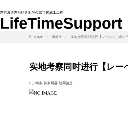
东京及关东地区各地的公寓可选施工工程
LifeTimeSupport
HOME
川崎市
实地考察同时进行【レーベン川崎小田
实地考察同时进行【レーベ
川崎市
,
神奈川县
,
陪同验房