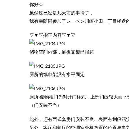
你好☆
虽然这已经是几天前的事情了，
我有幸陪同参加了レーベン川崎小田一丁目楼盘
▽▼▽指正内容▽▼▽
储物空间内部，搁板支架已损坏
厕所的纸巾架没有水平固定
厕所·储物柜门为对开门样式，上部门缝较大而下
（门安装不当）
此外，还有西式套房门安装不良、表面有划痕污
另外，客厅和餐厅的空调室外机放置的位置与事