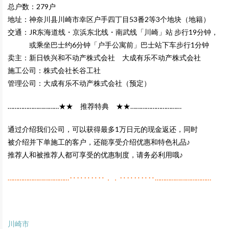
总户数：279户
地址：神奈川县川崎市幸区户手四丁目53番2等3个地块（地籍）
交通：JR东海道线・京浜东北线・南武线「川崎」站 步行19分钟，
或乘坐巴士约6分钟「户手公寓前」巴士站下车步行1分钟
卖主：新日铁兴和不动产株式会社 大成有乐不动产株式会社
施工公司：株式会社长谷工社
管理公司：大成有乐不动产株式会社（预定）
…………………………★★ 推荐特典 ★★…………………………
通过介绍我们公司，可以获得最多1万日元的现金返还，同时
被介绍并下单施工的客户，还能享受介绍优惠和特色礼品♪
推荐人和被推荐人都可享受的优惠制度，请务必利用哦♪
………………………………‥‥‥‥‥．．‥‥‥‥‥……………………………
川崎市