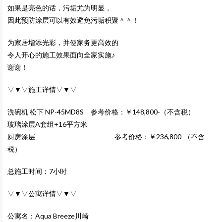
如果是亮色的话，污垢尤为明显，
因此预防涂层可以有效避免污垢积聚＾＾！
为家居增添光彩，并使家务更高效的
令人开心的施工效果面向全家实施♪
谢谢！
▽▼▽施工详情▽▼▽
洗碗机 松下 NP-45MD8S 参考价格：￥148,800-（不含税）
玻璃涂层A套组+16平方米
厨房涂层 参考价格：￥236,800-（不含
税）
总施工时间：7小时
▽▼▽公寓详情▽▼▽
公寓名：
Aqua Breeze川崎