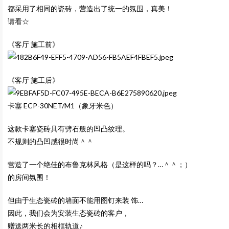
都采用了相同的瓷砖，营造出了统一的氛围，真美！
请看☆
《客厅 施工前》
《客厅 施工后》
卡塞
ECP-30NET/M1
（象牙米色）
这款卡塞瓷砖具有劈石般的凹凸纹理。
不规则的凸凹感很时尚＾＾
营造了一个绝佳的布鲁克林风格（是这样的吗？…＾＾；）
的房间氛围！
但由于生态瓷砖的墙面不能用图钉来装 饰…
因此，我们会为安装生态瓷砖的客户，
赠送两米长的相框轨道♪