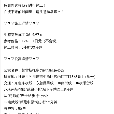
感谢您选择我们进行施工！
在接下来的时间里，请注意防暑哦＾＾
▽▼▽施工详情▽▼▽
生态瓷砖施工 3面 9.97㎡
参考价格：174,881日元（不含税）
施工时间：5小时30分钟
▽▼▽公寓详情▽▼▽
公寓名称：
普雷斯托多力绿地绿色公园
所在地：神奈川县川崎市中原区宫内四丁目368番1（地号）
交通：东急东横线・东急目黒线・JR南武线・JR横须贺线・
JR湘南新宿线“武藏小杉”站下车乘巴士9分钟
从“药师前”巴士站步行4分钟
JR南武线“武藏中原”站步行12分钟
总户数：85户