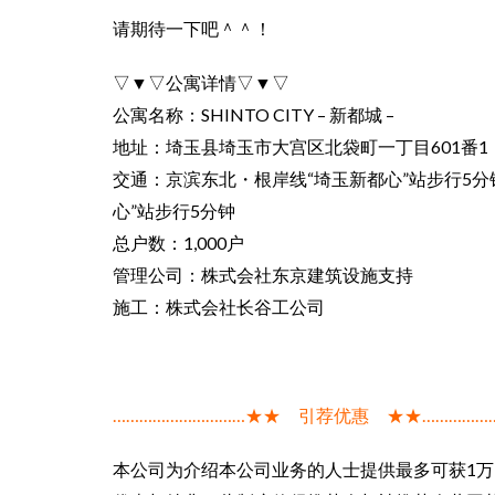
请期待一下吧＾＾！
▽▼▽公寓详情▽▼▽
公寓名称：SHINTO CITY – 新都城 –
地址：埼玉县埼玉市大宫区北袋町一丁目601番1
交通：京滨东北・根岸线“埼玉新都心”站步行5分
心”站步行5分钟
总户数：1,000户
管理公司：株式会社东京建筑设施支持
施工：株式会社长谷工公司
…………………………★★ 引荐优惠 ★★……………
本公司为介绍本公司业务的人士提供最多可获1