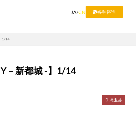
JA
/
CN
各种咨询
】1/14
 – 新都城 -】1/14
埼玉县