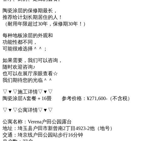
陶瓷涂层的保修期最长，
推荐给计划长期居住的人！
（耐用年限超过30年，保修期30年！）
每种地板涂层的外观和
功能性都不同，
可能很难选择＾＾；
如果需要，我们可以咨询，
随时欢迎咨询♪
也可以在展厅亲眼查看☆
我们期待您的光临＾＾
▽▼▽施工详情▽▼▽
陶瓷涂层A套餐＋16畳 参考价格：¥271,600-（不含税）
▽▼▽公寓详情▽▼▽
公寓名称：
Verena户田公园露台
地址：埼玉县户田市新曾南2丁目4923-2他（地号）
交通：埼京线户田公园站步行16分钟