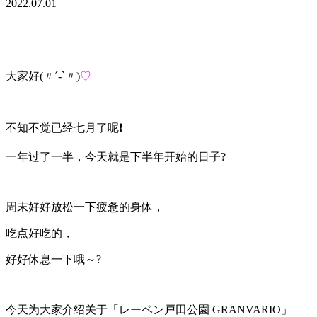
2022.07.01
大家好
(〃´-`〃)
♡
不知不觉已经七月了呢❗️
一年过了一半，今天就是下半年开始的日子?
周末好好放松一下疲惫的身体，
吃点好吃的，
好好休息一下哦～?
今天为大家介绍关于「レーベン戸田公園 GRANVARIO」