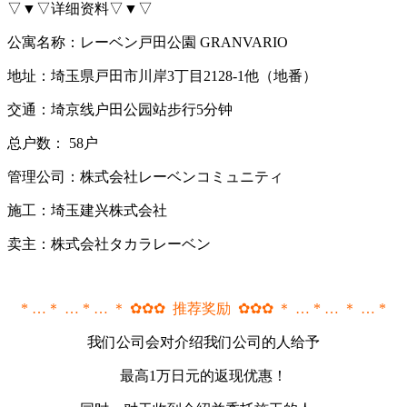
▽▼▽详细资料▽▼▽
公寓名称：レーベン戸田公園 GRANVARIO
地址：埼玉県戸田市川岸3丁目2128-1他（地番）
交通：埼京线户田公园站步行5分钟
总户数： 58户
管理公司：株式会社レーベンコミュニティ
施工：埼玉建兴株式会社
卖主：株式会社タカラレーベン
* …＊ … * … ＊ ✿✿✿ 推荐奖励 ✿✿✿ ＊ … * … ＊ … *
我们公司会对介绍我们公司的人给予
最高1万日元的返现优惠！