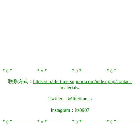
*☼*―――――*☼*―――――*☼*―――――*☼*――――
联系方式：
https://cn.life-time-support.com/index.php/contact-
materials/
Twitter：＠lifetime_s
Instagram：lts0907
*☼*―――――*☼*―――――*☼*―――――*☼*――――