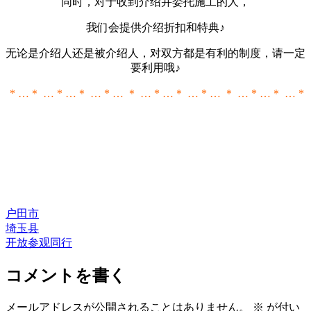
同时，对于收到介绍并委托施工的人，
我们会提供介绍折扣和特典♪
无论是介绍人还是被介绍人，对双方都是有利的制度，请一定
要利用哦♪
* …＊ … * …＊ … * … ＊ … * …＊ … * … ＊ … * …＊ … *
户田市
埼玉县
开放参观同行
コメントを書く
メールアドレスが公開されることはありません。
※
が付い