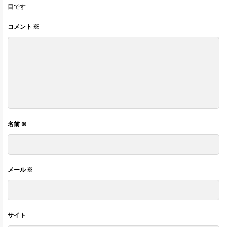
目です
コメント
※
名前
※
メール
※
サイト