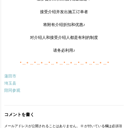
接受介绍并发出施工订单者
将附有介绍折扣和优惠♪
对介绍人和接受介绍人都是有利的制度
请务必利用♪
* …＊ … * …＊ … * … ＊ … * …＊ … * … ＊ … * …＊ … *
蓮田市
埼玉县
陪同参观
コメントを書く
メールアドレスが公開されることはありません。
※
が付いている欄は必須項