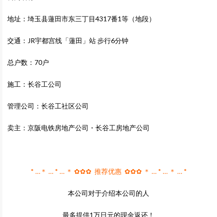
地址：埼玉县蓮田市东三丁目4317番1等（地段）
交通：JR宇都宫线「蓮田」站 步行6分钟
总户数：70户
施工：长谷工公司
管理公司：长谷工社区公司
卖主：京阪电铁房地产公司・长谷工房地产公司
* …＊ … * … ＊ ✿✿✿ 推荐优惠 ✿✿✿ ＊ … * … ＊ … *
本公司对于介绍本公司的人
最多提供1万日元的现金返还！