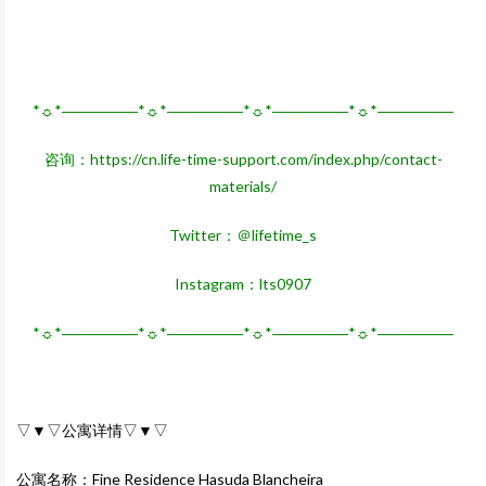
*☼*―――――*☼*―――――*☼*―――――*☼*―――――
咨询：
https://cn.life-time-support.com/index.php/contact-
materials/
Twitter：＠lifetime_s
Instagram：lts0907
*☼*―――――*☼*―――――*☼*―――――*☼*―――――
▽▼▽公寓详情▽▼▽
公寓名称：Fine Residence Hasuda Blancheira