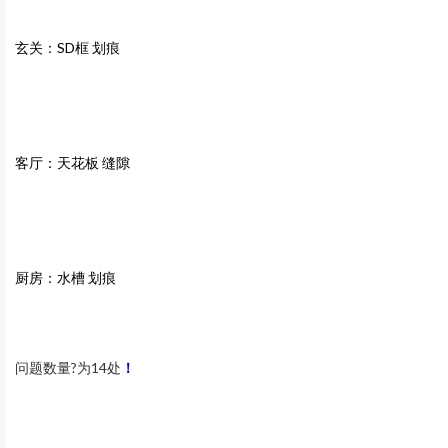
玄关：SD框 划痕
客厅：天花板 缝隙
厨房：水槽 划痕
问题数量?为14
处
！