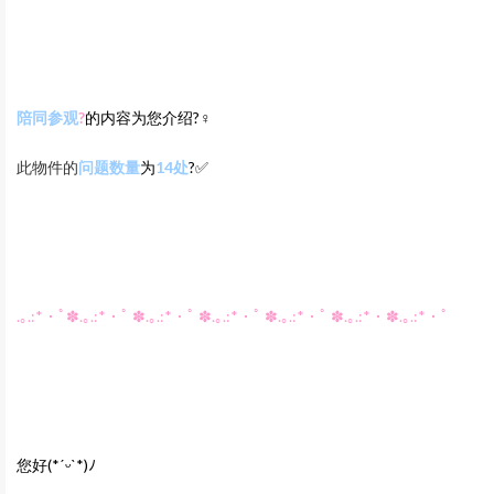
陪同参观
?
的内容为您介绍?‍♀️
此物件的
问题数量
为
14
处
?✅
.｡.:*・ﾟ✽.｡.:*・ﾟ ✽.｡.:*・ﾟ ✽.｡.:*・ﾟ ✽.｡.:*・ﾟ ✽.｡.:*・✽.｡.:*・ﾟ
您好
(*
ˊᵕˋ
*)
ﾉ