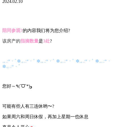
2024.02.10
陪同参观‍?
的内容我们将为您介绍?
该房产的
指摘数量
是
3
处
?
.｡.:*・ﾟ✽.｡.:*・ﾟ ✽.｡.:*・ﾟ ✽.｡.:*・ﾟ ✽.｡.:*・ﾟ ✽.｡.:*・
✽.｡.:*・ﾟ
您好～
٩(ˊᗜˋ*)و
可能有些人有三连休哟〜?
如果周六和周日休假，再加上星期一也休息