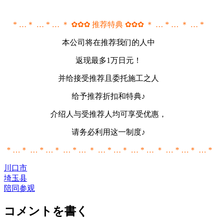
* …＊ … * … ＊ ✿✿✿ 推荐特典 ✿✿✿ ＊ … * … ＊ … *
本公司将在推荐我们的人中
返现最多1万日元！
并给接受推荐且委托施工之人
给予推荐折扣和特典♪
介绍人与受推荐人均可享受优惠，
请务必利用这一制度♪
* …＊ … * …＊ … * … ＊ … * …＊ … * … ＊ … * …＊ … *
川口市
埼玉县
陪同参观
コメントを書く