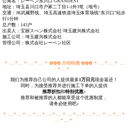
公寓名：レーベン东川口 GRANDEST
地址：埼玉县川口市户冢二丁目1-1外3笔（地号）
交通：JR武藏野线、埼玉高速铁道埼玉体育场线“东川口”站步
行1分钟
总户数：143户
出卖人：宝丽スべン株式会社·埼玉建兴株式会社
施工公司：埼玉建兴株式会社
管理公司：株式会社レーベン社区
＊ … * …＊ … * … ＊ ✿✿✿ 介绍特惠 ✿✿✿ ＊ … * … ＊ …
* …＊
我们为推荐自己公司的人提供最多
1万日元
现金返还！
同时，为接受推荐并进行施工下单的人提供
推荐折扣
和
特别优惠
♪
推荐和被推荐的人都能享受这个优惠制度，
请务必使用吧♪
＊ … * …＊ … * …＊ … * … ＊ … * …＊ … * … ＊ … * …＊
… * …＊