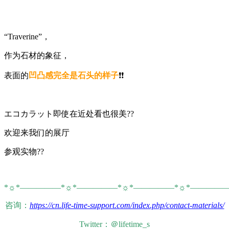
“Traverine”，
作为石材的象征，
表面的
凹凸感完全是石头的样子
❗️❗️
エコカラット即使在近处看也很美??
欢迎来我们的展厅
参观实物??
*☼*―――――*☼*―――――*☼*―――――*☼*――――
咨询：
https://cn.life-time-support.com/index.php/contact-materials/
Twitter：＠lifetime_s