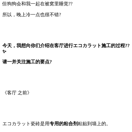
但狗狗会和我一起在被窝里睡觉??
所以，晚上冷一点也很不错?
今天，我想向你们介绍在客厅进行エコカラット施工的过程?‍?
✨
请一并关注施工的要点?
《客厅 之前》
エコカラット瓷砖是用
专用的粘合剂
粘贴到墙上的。