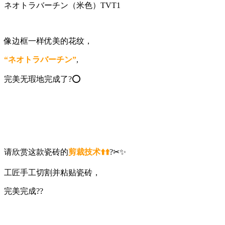
ネオトラバーチン（米色）TVT1
像边框一样优美的花纹，
“ネオトラバーチン”
,
完美无瑕地完成了?⭕️
请欣赏这款瓷砖的
剪裁技术⬆️⬆️
?✂✨
工匠手工切割并粘贴瓷砖，
完美完成??