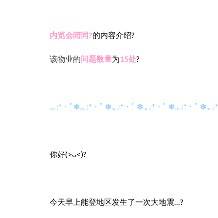
内览会陪同?
的内容介绍?
该物业的
问题数量
为
15
处
?
.｡.:*・ﾟ✽.｡.:*・ﾟ ✽.｡.:*・ﾟ ✽.｡.:*・ﾟ ✽.｡.:*・ﾟ ✽.｡.:
你好
(>ᴗ<)?
今天早上能登地区发生了一次大地震…?