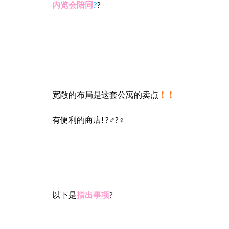
内览会陪同
?
?
宽敞的布局是这套公寓的卖点
！！
有便利的商店! ?‍♂️?‍♀️
以下是
指出事项
?