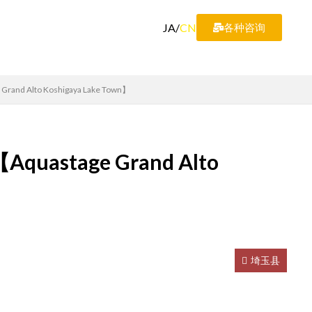
JA
/
CN
各种咨询
 Alto Koshigaya Lake Town】
stage Grand Alto
埼玉县