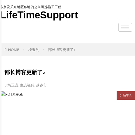
东京及关东地区各地的公寓可选施工工程
LifeTimeSupport
HOME
埼玉县
部长博客更新了♪
部长博客更新了♪
埼玉县
,
生态瓷砖
,
越谷市
埼玉县