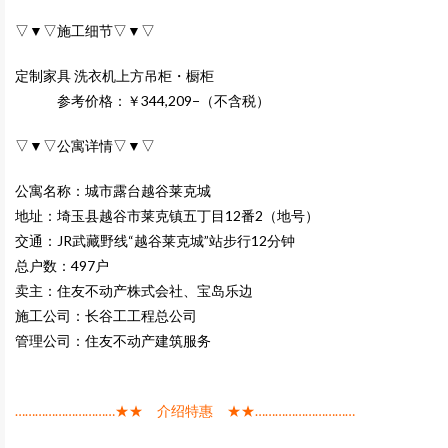
▽▼▽施工细节▽▼▽
定制家具 洗衣机上方吊柜・橱柜
参考价格：￥344,209−（不含税）
▽▼▽公寓详情▽▼▽
公寓名称：城市露台越谷莱克城
地址：埼玉县越谷市莱克镇五丁目12番2（地号）
交通：JR武藏野线“越谷莱克城”站步行12分钟
总户数：497户
卖主：住友不动产株式会社、宝岛乐边
施工公司：长谷工工程总公司
管理公司：住友不动产建筑服务
…………………………★★ 介绍特惠 ★★…………………………